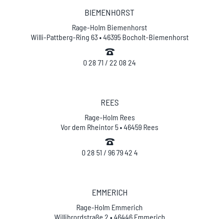
BIEMENHORST
Rage-Holm Biemenhorst
Willi-Pattberg-Ring 63 • 46395 Bocholt-Biemenhorst
0 28 71 / 22 08 24
REES
Rage-Holm Rees
Vor dem Rheintor 5 • 46459 Rees
0 28 51 / 96 79 42 4
EMMERICH
Rage-Holm Emmerich
Willibrordstraße 2 • 46446 Emmerich