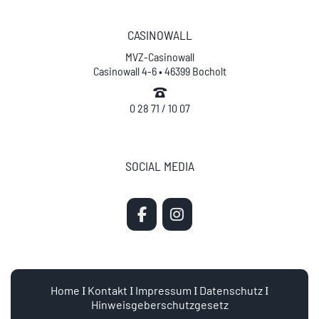
CASINOWALL
MVZ-Casinowall
Casinowall 4-6 • 46399 Bocholt
0 28 71 / 10 07
SOCIAL MEDIA
Home
Ι
Kontakt
Ι
Impressum
Ι
Datenschutz
Ι
Hinweisgeberschutzgesetz