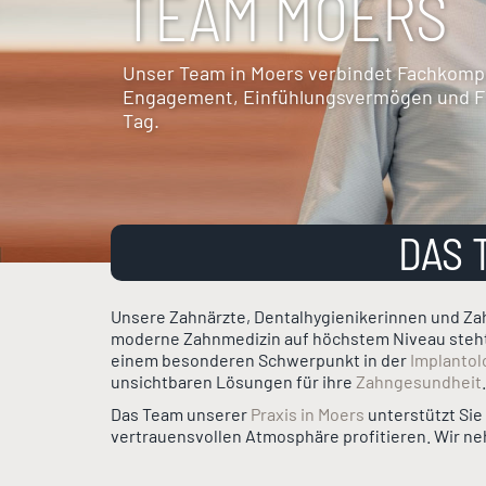
TEAM MOERS
Unser Team in Moers verbindet Fachkompe
Engagement, Einfühlungsvermögen und Freu
Tag.
DAS 
Unsere Zahnärzte, Dentalhygienikerinnen und Za
moderne Zahnmedizin auf höchstem Niveau steht.
einem besonderen Schwerpunkt in der
Implantol
unsichtbaren Lösungen für ihre
Zahngesundheit
Das Team unserer
Praxis in Moers
unterstützt Sie
vertrauensvollen Atmosphäre profitieren. Wir neh