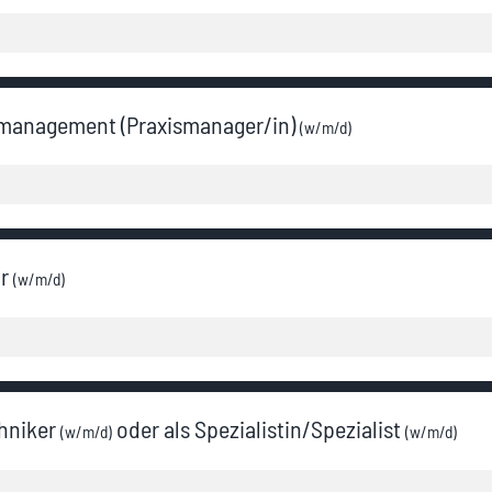
ismanagement (Praxismanager/in)
(w/m/d)
/r
(w/m/d)
hniker
oder als Spezialistin/Spezialist
(w/m/d)
(w/m/d)