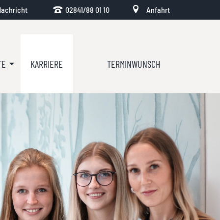
achricht
02841/88 01 10
Anfahrt
TE
KARRIERE
TERMINWUNSCH