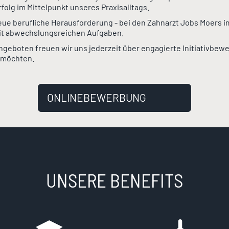
lg im Mittelpunkt unseres Praxisalltags.
ue berufliche Herausforderung - bei den Zahnarzt Jobs Moers im
it abwechslungsreichen Aufgaben.
geboten freuen wir uns jederzeit über engagierte Initiativbew
n möchten.
ONLINEBEWERBUNG
UNSERE BENEFITS