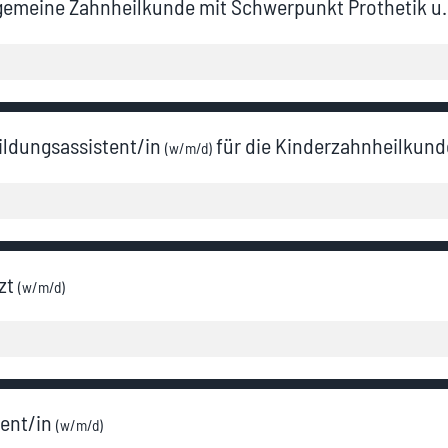
lgemeine Zahnheilkunde mit Schwerpunkt Prothetik u.
ildungsassistent/in
für die Kinderzahnheilkund
(w/m/d)
zt
(w/m/d)
tent/in
(w/m/d)