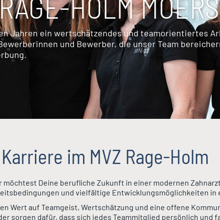
I RAGE-HOLM MOERS
len Jahren ein wertschätzendes und teamorientiertes Ar
e Bewerberinnen und Bewerber, die unser Team bereiche
erbung.
 Karriere im MVZ Rage-Holm
 möchtest Deine berufliche Zukunft in einer modernen Zahnarz
eitsbedingungen und vielfältige Entwicklungsmöglichkeiten in 
ßen Wert auf Teamgeist, Wertschätzung und eine offene Kommunik
er sorgen dafür, dass sich jedes Teammitglied persönlich und f