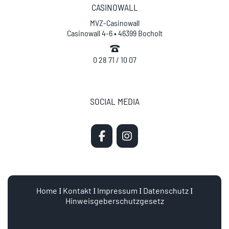
CASINOWALL
MVZ-Casinowall
Casinowall 4-6 • 46399 Bocholt
0 28 71 / 10 07
SOCIAL MEDIA
Home
Ι
Kontakt
Ι
Impressum
Ι
Datenschutz
Ι
Hinweisgeberschutzgesetz